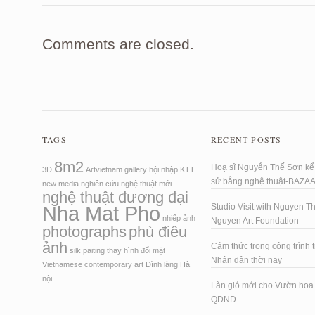
Comments are closed.
TAGS
RECENT POSTS
8m2
Hoạ sĩ Nguyễn Thế Sơn kể 
3D
Artvietnam
gallery
hội nhập
KTT
sử bằng nghệ thuật-BAZA
new media
nghiên cứu
nghệ thuật mới
nghệ thuật đương đại
Nha Mat Pho
Studio Visit with Nguyen T
nhiếp ảnh
Nguyen Art Foundation
photographs
phù điêu
ảnh
Cảm thức trong công trình t
silk paiting
thay hình đổi mặt
Nhân dân thời nay
Vietnamese contemporary art
Đình làng Hà
nội
Làn gió mới cho Vườn ho
QDND