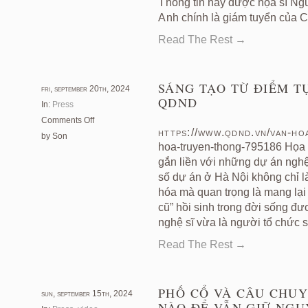
Thông tin này được họa sĩ Ng
trong
Anh chính là giám tuyển của C
phố”-
TTVH
Read The Rest →
SÁNG TẠO TỪ ĐIỂM T
fri, september 20th, 2024
QDND
In:
Press
on
Comments Off
https://www.qdnd.vn/van-hoa
Sáng
by Son
hoa-truyen-thong-795186 Họa s
tạo
từ
gắn liền với những dự án nghệ 
điểm
số dự án ở Hà Nội không chỉ l
tựa
hóa mà quan trọng là mang lại 
văn
cũ” hồi sinh trong đời sống đ
hóa
nghệ sĩ vừa là người tổ chức s
truyền
thống-
Read The Rest →
QDND
PHỐ CỔ VÀ CÂU CHUY
sun, september 15th, 2024
NÀO ĐỂ VẪN GIỮ NGU