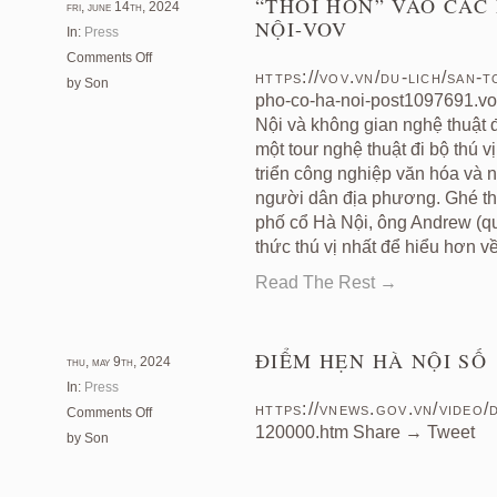
“THỔI HỒN” VÀO CÁC
fri, june 14th, 2024
hóa-
thành
NỘI-VOV
In:
Press
QDND
thị
on
Comments Off
https://vov.vn/du-lich/san-
“Thổi
by Son
pho-co-ha-noi-post1097691.vo
hồn”
vào
Nội và không gian nghệ thuật 
các
một tour nghệ thuật đi bộ thú v
ngôi
triển công nghiệp văn hóa và 
đình
người dân địa phương. Ghé th
trong
phố cổ Hà Nội, ông Andrew (quố
phố
thức thú vị nhất để hiểu hơn về
cổ
Hà
Read The Rest →
Nội-
VOV
ĐIỂM HẸN HÀ NỘI SỐ 
thu, may 9th, 2024
In:
Press
https://vnews.gov.vn/video/
on
Comments Off
120000.htm Share → Tweet
Điểm
by Son
hẹn
Hà