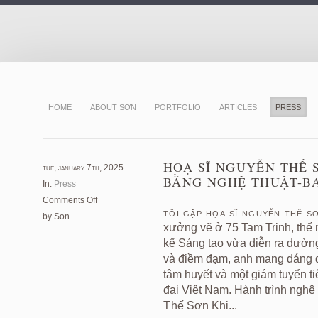
HOME
ABOUT SƠN
PORTFOLIO
ARTICLES
PRESS
HOẠ SĨ NGUYỄN THẾ 
tue, january 7th, 2025
BẰNG NGHỆ THUẬT-B
In:
Press
on
Comments Off
Tôi gặp họa sĩ Nguyễn Thế Sơ
Hoạ
by Son
xưởng vẽ ở 75 Tam Trinh, thế
sĩ
Nguyễn
kế Sáng tạo vừa diễn ra dường
Thế
và điềm đạm, anh mang dáng dấ
Sơn
tâm huyết và một giám tuyển t
kể
đại Việt Nam. Hành trình nghệ
chuyện
Thế Sơn Khi...
lịch