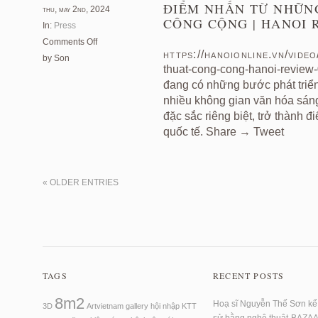
Nội
ĐIỂM NHẤN TỪ NHỮN
thu, may 2nd, 2024
số
CÔNG CỘNG | HANOI 
In:
Press
18/2024-
on
Comments Off
VOV
https://hanoionline.vn/vide
Điểm
by Son
thuat-cong-cong-hanoi-review
nhấn
từ
đang có những bước phát triển
những
nhiều không gian văn hóa sáng
không
đặc sắc riêng biệt, trở thành 
gian
quốc tế. Share → Tweet
nghệ
thuật
công
« OLDER ENTRIES
cộng
|
HANOI
Review
|
TAGS
RECENT POSTS
8m2
Hoạ sĩ Nguyễn Thế Sơn kể 
3D
Artvietnam
gallery
hội nhập
KTT