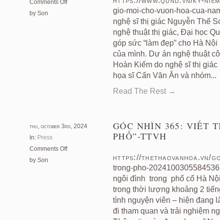
https://www.qdnd.vn/ky-nie
on
Comments Off
gio-moi-cho-vuon-hoa-cua-na
Làn
by Son
nghệ sĩ thị giác Nguyễn Thế S
gió
mới
nghệ thuật thị giác, Đại học 
cho
góp sức “làm đẹp” cho Hà Nội
Vườn
của mình. Dự án nghệ thuật 
hoa
Hoàn Kiếm do nghệ sĩ thị giá
Cửa
họa sĩ Cấn Văn Ân và nhóm...
Nam-
QDND
Read The Rest →
GÓC NHÌN 365: VIẾT 
thu, october 3rd, 2024
PHỐ”-TTVH
In:
Press
on
Comments Off
https://thethaovanhoa.vn/go
Góc
by Son
trong-pho-20241003055845366.
nhìn
365:
ngôi đình trong phố cổ Hà Nội
Viết
trong thời lượng khoảng 2 tiế
tiếp
tình nguyện viên – hiện đang 
“Chuyện
đi tham quan và trải nghiệm ng
đình