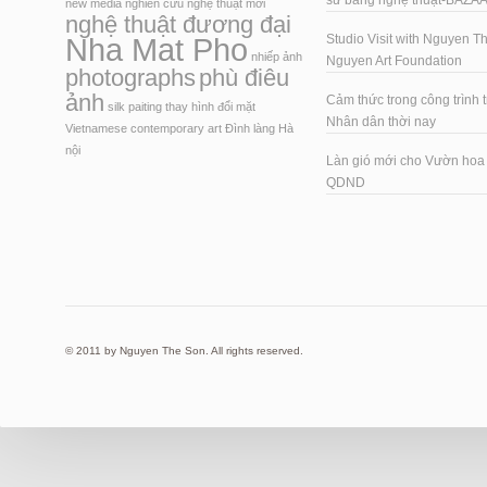
sử bằng nghệ thuật-BAZA
new media
nghiên cứu
nghệ thuật mới
nghệ thuật đương đại
Nha Mat Pho
Studio Visit with Nguyen T
nhiếp ảnh
Nguyen Art Foundation
photographs
phù điêu
ảnh
Cảm thức trong công trình t
silk paiting
thay hình đổi mặt
Nhân dân thời nay
Vietnamese contemporary art
Đình làng Hà
nội
Làn gió mới cho Vườn ho
QDND
© 2011 by Nguyen The Son. All rights reserved.