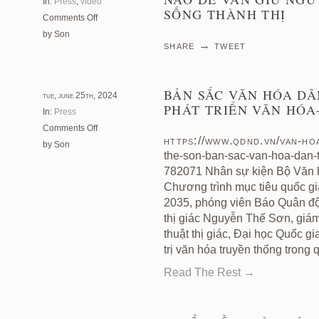
In:
Press
,
video
SỐNG THÀNH THỊ
on
Comments Off
Phố
by Son
Share → Tweet
cổ
và
câu
chuyện
BẢN SẮC VĂN HÓA DÂ
tue, june 25th, 2024
trùng
PHÁT TRIỂN VĂN HÓ
In:
Press
tu:
on
Comments Off
Tu
https://www.qdnd.vn/van-hoa
Bản
by Son
sửa
the-son-ban-sac-van-hoa-dan-to
sắc
thế
văn
782071 Nhân sự kiện Bộ Văn hó
nào
hóa
Chương trình mục tiêu quốc gia
để
dân
2035, phóng viên Báo Quân đội
vẫn
tộc
giữ
thị giác Nguyễn Thế Sơn, giám
là
nguyên
thuật thị giác, Đại học Quốc g
“gốc
được
trị văn hóa truyền thống trong q
rễ”
hồn
trong
Read The Rest →
cốt?
phát
|
triển
Cuộc
văn
sống