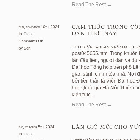
sử
Read The Rest →
bằng
nghệ
thuật-
CẢM THỨC TRONG CÔ
sun, november 10th, 2024
BAZAAR
DÂN THỜI NAY
In:
Press
on
Comments Off
https://nhandan.vn/cam-thu
Cảm
by Son
post845055.html Trong khuôn k
thức
trong
lần đầu tiên, người dân và du
công
Đại học Tổng hợp trên phố Lê
trình
gian sảnh chính tòa nhà. Nơi 
trăm
bởi tiền thân là Viện Đại học
tuổi-
học Quốc gia Hà Nội. Nhiều h
Nhân
kiến trúc...
dân
thời
Read The Rest →
nay
LÀN GIÓ MỚI CHO V
sat, october 5th, 2024
In:
Press