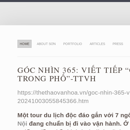
HOME
ABOUT SƠN
PORTFOLIO
ARTICLES
PRESS
GÓC NHÌN 365: VIẾT TIẾP
TRONG PHỐ”-TTVH
https://thethaovanhoa.vn/goc-nhin-365-v
20241003055845366.htm
Một tour du lịch độc đáo gắn với 7 ng
Nội
đang chuẩn bị đi vào vận hành. Ở