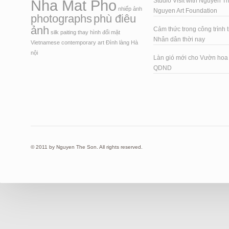
Nha Mat Pho
Studio Visit with Nguyen T
nhiếp ảnh
Nguyen Art Foundation
photographs
phù điêu
ảnh
Cảm thức trong công trình t
silk paiting
thay hình đổi mặt
Nhân dân thời nay
Vietnamese contemporary art
Đình làng Hà
nội
Làn gió mới cho Vườn ho
QDND
© 2011 by Nguyen The Son. All rights reserved.