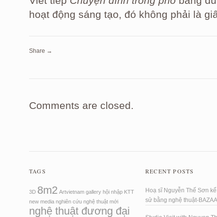
Viết tiếp
Chuyện đình trong phố
bằng du 
hoạt động sáng tạo, đó không phải là g
Share →
Comments are closed.
TAGS
RECENT POSTS
8m2
Hoạ sĩ Nguyễn Thế Sơn kể 
3D
Artvietnam
gallery
hội nhập
KTT
sử bằng nghệ thuật-BAZA
new media
nghiên cứu
nghệ thuật mới
nghệ thuật đương đại