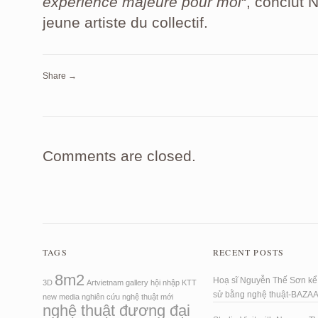
expérience majeure pour moi
“, conclut 
jeune artiste du collectif.
Share →
Comments are closed.
TAGS
RECENT POSTS
8m2
Hoạ sĩ Nguyễn Thế Sơn kể 
3D
Artvietnam
gallery
hội nhập
KTT
sử bằng nghệ thuật-BAZA
new media
nghiên cứu
nghệ thuật mới
nghệ thuật đương đại