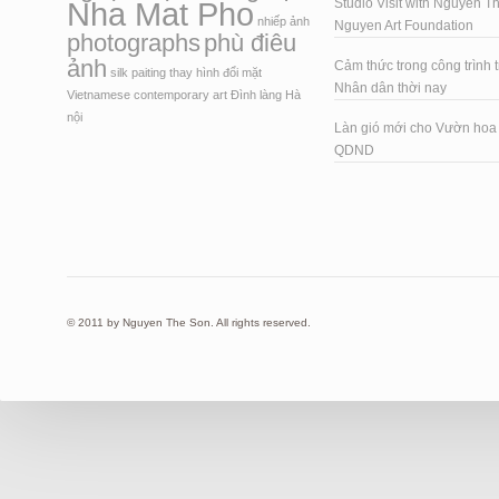
Nha Mat Pho
Studio Visit with Nguyen T
nhiếp ảnh
Nguyen Art Foundation
photographs
phù điêu
ảnh
Cảm thức trong công trình t
silk paiting
thay hình đổi mặt
Nhân dân thời nay
Vietnamese contemporary art
Đình làng Hà
nội
Làn gió mới cho Vườn ho
QDND
© 2011 by Nguyen The Son. All rights reserved.