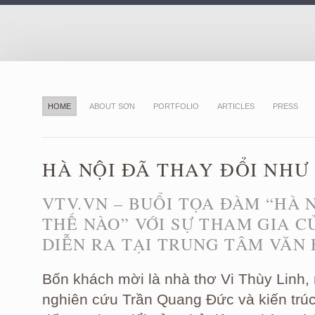
HOME
ABOUT SƠN
PORTFOLIO
ARTICLES
PRESS
HÀ NỘI ĐÃ THAY ĐỔI NHƯ
VTV.VN – BUỔI TỌA ĐÀM “HÀ 
THẾ NÀO” VỚI SỰ THAM GIA C
DIỄN RA TẠI TRUNG TÂM VĂN 
Bốn khách mời là nhà thơ Vi Thùy Linh
nghiên cứu Trần Quang Đức và kiến trú