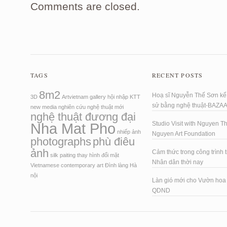
Comments are closed.
TAGS
RECENT POSTS
8m2
Hoạ sĩ Nguyễn Thế Sơn kể 
3D
Artvietnam
gallery
hội nhập
KTT
sử bằng nghệ thuật-BAZA
new media
nghiên cứu
nghệ thuật mới
nghệ thuật đương đại
Nha Mat Pho
Studio Visit with Nguyen T
nhiếp ảnh
Nguyen Art Foundation
photographs
phù điêu
ảnh
Cảm thức trong công trình t
silk paiting
thay hình đổi mặt
Nhân dân thời nay
Vietnamese contemporary art
Đình làng Hà
nội
Làn gió mới cho Vườn ho
QDND