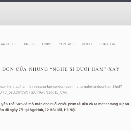
ARTICLES
PRESS
LINKS
CONTACT
VIDEO
CURATOR
 ĐƠN CỦA NHỮNG “NGHỆ SĨ DƯỚI HẦM”-XÂY
hoa-the-thao/hanh-trinh-sang-tao-co-don-cua-nhung-nghe-si-duoi-ham.html?
QlT3_t-zUZ9hbWc7JpC46w5N1dq11_CVg
guyễn Thế Sơn đã mở màn cho buổi chiếu phim tài liệu và ra mắt catalog Dự án
ào tối ngày 7/1 tại AgoHub, 12 Hòa Mã, Hà Nội.