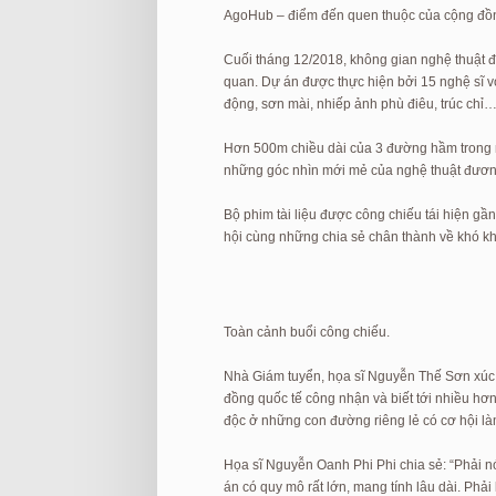
AgoHub – điểm đến quen thuộc của cộng đồng
Cuối tháng 12/2018, không gian nghệ thuật
quan. Dự án được thực hiện bởi 15 nghệ sĩ v
động, sơn mài, nhiếp ảnh phù điêu, trúc chỉ…
Hơn 500m chiều dài của 3 đường hầm trong n
những góc nhìn mới mẻ của nghệ thuật đương đ
Bộ phim tài liệu được công chiếu tái hiện g
hội cùng những chia sẻ chân thành về khó khă
Toàn cảnh buổi công chiếu.
Nhà Giám tuyển, họa sĩ Nguyễn Thế Sơn xúc 
đồng quốc tế công nhận và biết tới nhiều hơ
độc ở những con đường riêng lẻ có cơ hội làm
Họa sĩ Nguyễn Oanh Phi Phi chia sẻ: “Phải n
án có quy mô rất lớn, mang tính lâu dài. Ph