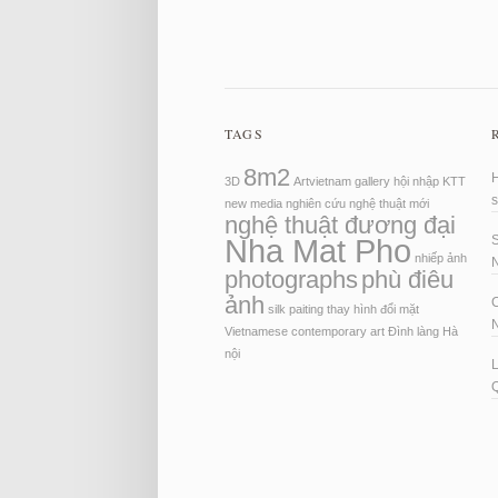
TAGS
8m2
H
3D
Artvietnam
gallery
hội nhập
KTT
new media
nghiên cứu
nghệ thuật mới
nghệ thuật đương đại
Nha Mat Pho
S
nhiếp ảnh
photographs
phù điêu
ảnh
C
silk paiting
thay hình đổi mặt
N
Vietnamese contemporary art
Đình làng Hà
nội