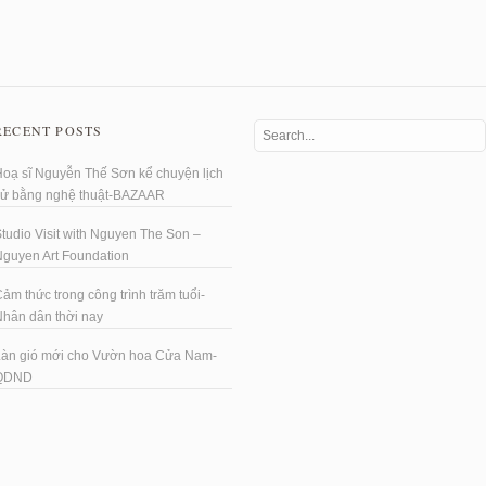
RECENT POSTS
oạ sĩ Nguyễn Thế Sơn kể chuyện lịch
sử bằng nghệ thuật-BAZAAR
tudio Visit with Nguyen The Son –
Nguyen Art Foundation
ảm thức trong công trình trăm tuổi-
hân dân thời nay
Làn gió mới cho Vườn hoa Cửa Nam-
QDND