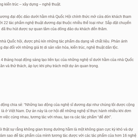
 kiến trúc – xây dựng – nghệ thuật.
 đương đại độc đáo dưới hầm nhà Quốc Hội chính thức mở cửa đón khách tham
ới 22 tác phẩm nghệ thuật đương đại thuộc nhiều thể loại như: Sắp đặt chuyển
 đã thu hút được sự quan tâm của đông đảo du khách đến thăm.
hà Quốc hội, được phủ kín những tác phẩm đa dạng về chất liệu. Phản ánh
ại đối với những giá trị di sản văn hóa, kiến trúc, nghệ thuật dân tộc.
ần 4 tháng hoạt động sáng tạo liên tục của những nghệ sĩ dưới hầm của nhà Quốc
n và thử thách, áp lực khi phụ trách một dự án quan trọng.
động chia sẻ: “Những lao động của nghệ sĩ đương đại như chúng tôi được cộng
n là ở Việt Nam. Dự án này là cơ hội để những nghệ sĩ thực hành nhiều khi đơn
 việc cùng nhau, tương tác với nhau, tạo ra các tác phẩm “để đời”.
ói thật sự rằng không gian trong đường hầm là một không gian cực kỳ khó và dự
ải làm sao để tác phẩm của mình tương tác được với các tác phẩm của hơn 16 nghệ