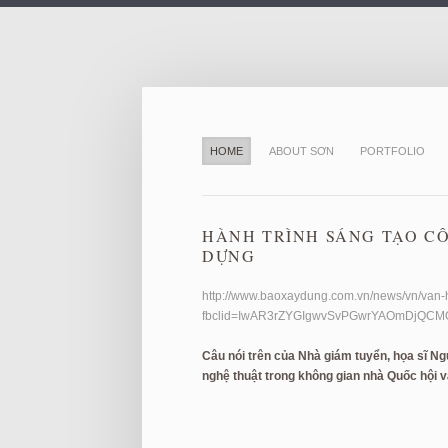
HOME
ABOUT SƠN
PORTFOLIO
HÀNH TRÌNH SÁNG TẠO CÔ
DỰNG
http://www.baoxaydung.com.vn/news/vn/van-
fbclid=IwAR3rZYGIgwvSvPGwrYAOmDjQCM
Câu nói trên của Nhà giám tuyển, họa sĩ N
nghệ thuật trong không gian nhà Quốc hội v