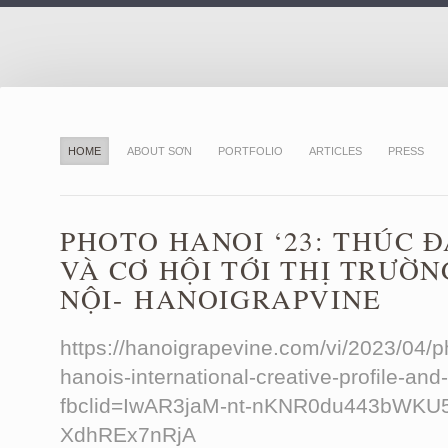
HOME
ABOUT SƠN
PORTFOLIO
ARTICLES
PRESS
PHOTO HANOI ‘23: THÚC 
VÀ CƠ HỘI TỚI THỊ TRƯỜ
NỘI- HANOIGRAPVINE
https://hanoigrapevine.com/vi/2023/04/p
hanois-international-creative-profile-and
fbclid=IwAR3jaM-nt-nKNR0du443bWK
XdhREx7nRjA