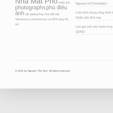
Nha Mat Pho
nhiếp ảnh
Nguyen Art Foundation
photographs
phù điêu
ảnh
Cảm thức trong công trình t
silk paiting
thay hình đổi mặt
Nhân dân thời nay
Vietnamese contemporary art
Đình làng Hà
nội
Làn gió mới cho Vườn ho
QDND
© 2011 by Nguyen The Son. All rights reserved.