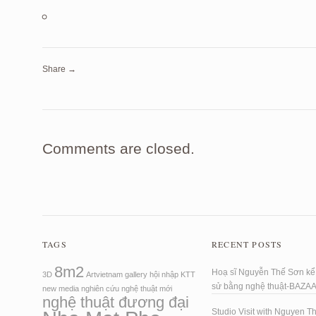
Share →
Comments are closed.
TAGS
RECENT POSTS
8m2
Hoạ sĩ Nguyễn Thế Sơn kể 
3D
Artvietnam
gallery
hội nhập
KTT
sử bằng nghệ thuật-BAZA
new media
nghiên cứu
nghệ thuật mới
nghệ thuật đương đại
Studio Visit with Nguyen T