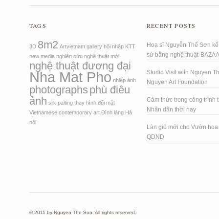
TAGS
RECENT POSTS
8m2
Hoạ sĩ Nguyễn Thế Sơn kể 
3D
Artvietnam
gallery
hội nhập
KTT
sử bằng nghệ thuật-BAZA
new media
nghiên cứu
nghệ thuật mới
nghệ thuật đương đại
Nha Mat Pho
Studio Visit with Nguyen T
nhiếp ảnh
Nguyen Art Foundation
photographs
phù điêu
ảnh
Cảm thức trong công trình t
silk paiting
thay hình đổi mặt
Nhân dân thời nay
Vietnamese contemporary art
Đình làng Hà
nội
Làn gió mới cho Vườn ho
QDND
© 2011 by Nguyen The Son. All rights reserved.