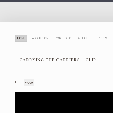
HOME
ABOUT SƠN
PORTFOLIO
ARTICLES
PRESS
…CARRYING THE CARRIERS… CLIP
In →
video