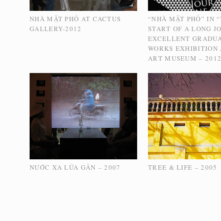
NHÀ MẶT PHỐ AT CACTUS
“NHÀ MẶT PHỐ” IN 
GALLERY-2012
START OF A LONG J
EXCELLENT GRADU
WORKS EXHIBITION 
ART MUSEUM – 201
NƯỚC XA LỬA GẦN – 2007
TREE & LIFE – 2005