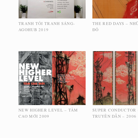
TRANH TỐI TRANH SÁNG-
THE RED DAYS – NH
AGOHUB 2019
ĐỎ
NEW HIGHER LEVEL – TẦM
SUPER CONDUCTOR 
CAO MỚI 2009
TRUYỀN DẪN – 2006