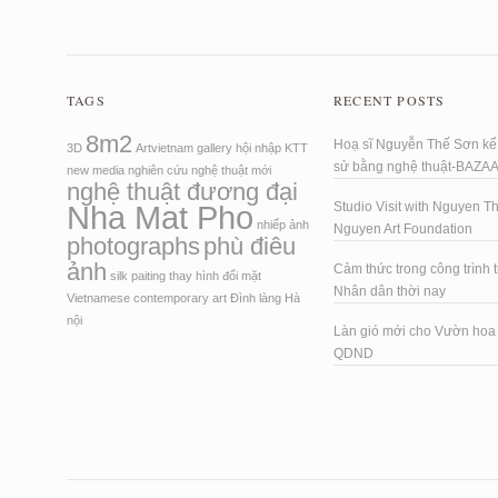
TAGS
RECENT POSTS
8m2
Hoạ sĩ Nguyễn Thế Sơn kể 
3D
Artvietnam
gallery
hội nhập
KTT
sử bằng nghệ thuật-BAZA
new media
nghiên cứu
nghệ thuật mới
nghệ thuật đương đại
Nha Mat Pho
Studio Visit with Nguyen T
nhiếp ảnh
Nguyen Art Foundation
photographs
phù điêu
ảnh
Cảm thức trong công trình t
silk paiting
thay hình đổi mặt
Nhân dân thời nay
Vietnamese contemporary art
Đình làng Hà
nội
Làn gió mới cho Vườn ho
QDND