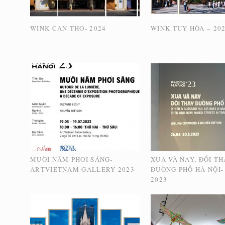
WINK CAN THO- 2024
WINK TUY HÒA – 20
MƯỜI NĂM PHƠI SÁNG-
XƯA VÀ NAY, ĐỔI T
ARTVIETNAM GALLERY 2023
ĐƯỜNG PHỐ HÀ NỘI-
2023