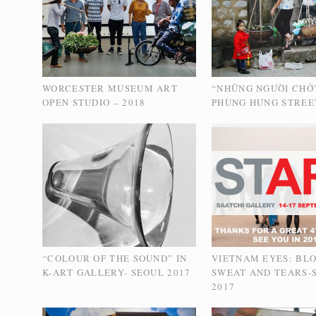
WORCESTER MUSEUM ART
“NHỮNG NGƯỜI CHỞ
OPEN STUDIO – 2018
PHÙNG HƯNG STREET
“COLOUR OF THE SOUND” IN
VIETNAM EYES: BLO
K-ART GALLERY- SEOUL 2017
SWEAT AND TEARS-
2017