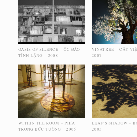
OASIS OF SILENCE – ỐC ĐẢO
VINATREE – CÂY VI
TĨNH LẶNG – 2008
2007
WITHIN THE ROOM – PHÍA
LEAF’S SHADOW – B
TRONG BỨC TƯỜNG – 2005
2005