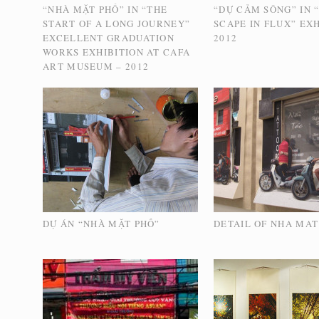
“NHÀ MẶT PHỐ” IN “THE
“DỰ CẢM SÔNG” IN 
START OF A LONG JOURNEY”
SCAPE IN FLUX” EXH
EXCELLENT GRADUATION
2012
WORKS EXHIBITION AT CAFA
ART MUSEUM – 2012
DỰ ÁN “NHÀ MẶT PHỐ”
DETAIL OF NHA MAT