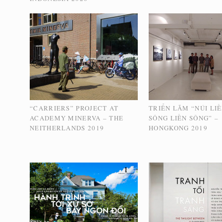
“CARRIERS” PROJECT AT
TRIỂN LÃM “NÚI LIỀ
ACADEMY MINERVA – THE
SÔNG LIỀN SÔNG” –
NEITHERLANDS 2019
HONGKONG 2019