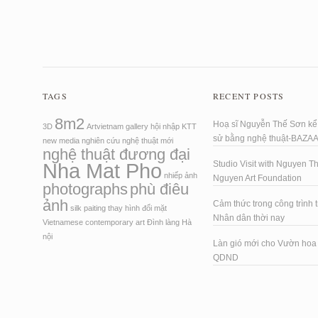
TAGS
RECENT POSTS
8m2
Hoạ sĩ Nguyễn Thế Sơn kể 
3D
Artvietnam
gallery
hội nhập
KTT
sử bằng nghệ thuật-BAZA
new media
nghiên cứu
nghệ thuật mới
nghệ thuật đương đại
Nha Mat Pho
Studio Visit with Nguyen T
nhiếp ảnh
Nguyen Art Foundation
photographs
phù điêu
ảnh
Cảm thức trong công trình t
silk paiting
thay hình đổi mặt
Nhân dân thời nay
Vietnamese contemporary art
Đình làng Hà
nội
Làn gió mới cho Vườn ho
QDND