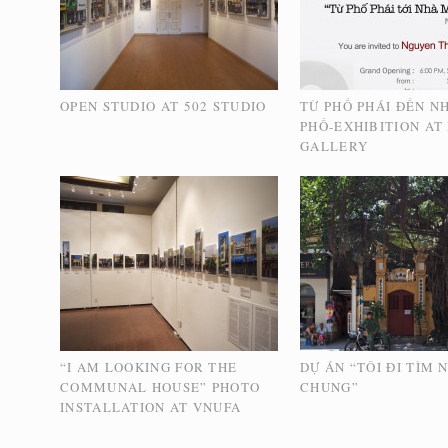
OPEN STUDIO AT 502 STUDIO
TỪ PHỐ PHÁI ĐẾN N
PHỐ-EXHIBITION AT
GALLERY
“I AM LOOKING FOR THE
DỰ ÁN “TÔI ĐI TÌM 
COMMUNAL HOUSE” PHOTO
CHUNG”
INSTALLATION AT VNUFA