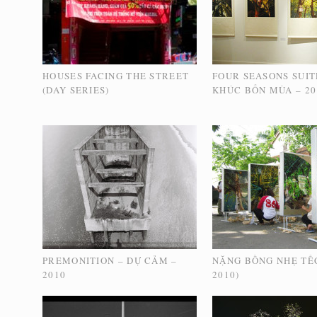
HOUSES FACING THE STREET
FOUR SEASONS SUIT
(DAY SERIES)
KHÚC BỐN MÙA – 20
PREMONITION – DỰ CẢM –
NẶNG BỒNG NHẸ TẾ
2010
2010)