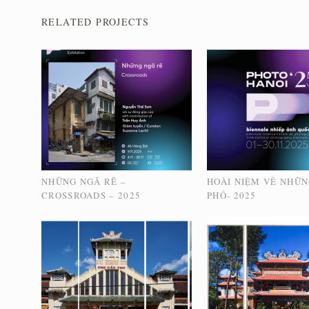
RELATED PROJECTS
NHỮNG NGÃ RẼ –
HOÀI NIỆM VỀ NHỮ
CROSSROADS – 2025
PHỐ- 2025