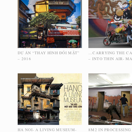
DỰ ÁN “THAY HÌNH ĐỔI MẶT”
…CARRYING THE C
– 2016
– INTO THIN AIR- M
HA NOI- A LIVING MUSEUM-
8M2 IN PROCESSING