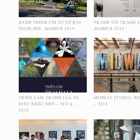
HÀNH TRÌNH TỚI XỨ SỞ BẢY
TRANH TỐI TRANH 
NGỌN ĐỒI- AGOHUB 2019
AGOHUB 2019
TRIỂN LÃM TRANH LỤA VÀ
MIDWAY STUDIO- W
ĐIÊU KHẮC NHỎ – VCCA –
– 2018
2018