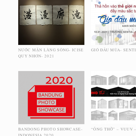
NƯỚC MẶN LÀNG SÔNG- ICISE
GIÓ ĐẦU MÙA- SENTI
QUY NHƠN- 2021
BANDONG PHOTO SHOWCASE-
“ỐNG THỞ” – VUUV –
INDONESIA 2020