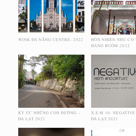
WINK ĐÀ NẴNG CENTRE- 2022
HỒN NHIÊN NHƯ CÔ T
HÀNG BUỒM-2022
KÝ ỨC NHỮNG CON ĐƯỜNG –
X.E.M 10- NEGATIVE
ĐÀ LẠT 2021
ĐÀ LẠT 2021