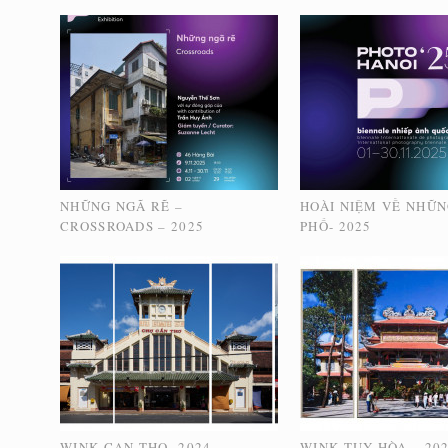
NHỮNG NGÃ RẼ –
HOÀI NIỆM VỀ NHỮ
CROSSROADS – 2025
PHỐ- 2025
WINK CAN THO- 2024
WINK TUY HÒA – 20