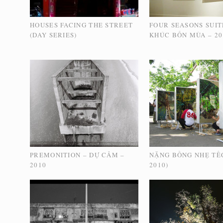
HOUSES FACING THE STREET
FOUR SEASONS SUIT
(DAY SERIES)
KHÚC BỐN MÙA – 20
PREMONITION – DỰ CẢM –
NẶNG BỒNG NHẸ TẾ
2010
2010)