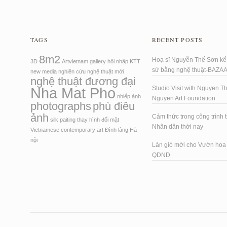
TAGS
RECENT POSTS
8m2
Hoạ sĩ Nguyễn Thế Sơn kể 
3D
Artvietnam
gallery
hội nhập
KTT
sử bằng nghệ thuật-BAZA
new media
nghiên cứu
nghệ thuật mới
nghệ thuật đương đại
Nha Mat Pho
Studio Visit with Nguyen T
nhiếp ảnh
Nguyen Art Foundation
photographs
phù điêu
ảnh
Cảm thức trong công trình t
silk paiting
thay hình đổi mặt
Nhân dân thời nay
Vietnamese contemporary art
Đình làng Hà
nội
Làn gió mới cho Vườn ho
QDND