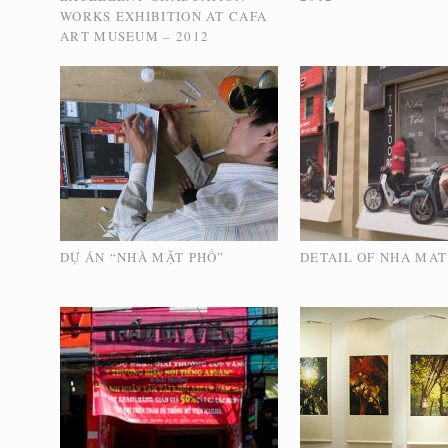
WORKS EXHIBITION AT CAFA
ART MUSEUM – 2012
DỰ ÁN “NHÀ MẶT PHỐ”
DETAIL OF NHA MAT