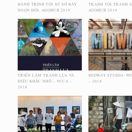
HÀNH TRÌNH TỚI XỨ SỞ BẢY
TRANH TỐI TRANH 
NGỌN ĐỒI- AGOHUB 2019
AGOHUB 2019
TRIỂN LÃM TRANH LỤA VÀ
MIDWAY STUDIO- W
ĐIÊU KHẮC NHỎ – VCCA –
– 2018
2018