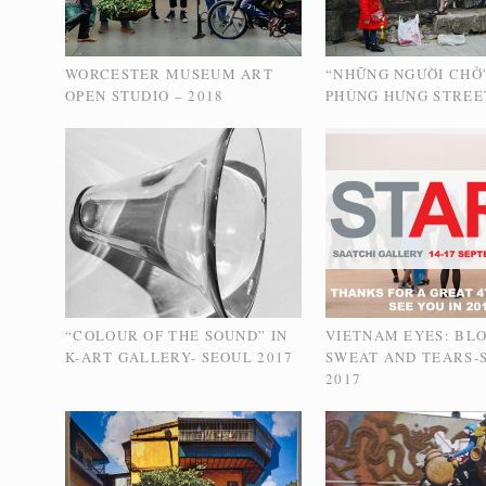
WORCESTER MUSEUM ART
“NHỮNG NGƯỜI CHỞ
OPEN STUDIO – 2018
PHÙNG HƯNG STREET
“COLOUR OF THE SOUND” IN
VIETNAM EYES: BLO
K-ART GALLERY- SEOUL 2017
SWEAT AND TEARS-
2017