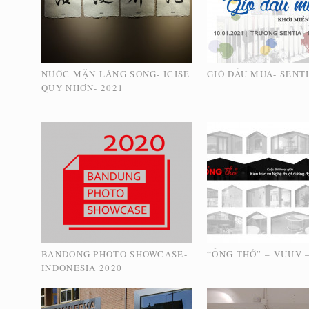
NƯỚC MẶN LÀNG SÔNG- ICISE
GIÓ ĐẦU MÙA- SENTI
QUY NHƠN- 2021
BANDONG PHOTO SHOWCASE-
“ỐNG THỞ” – VUUV –
INDONESIA 2020