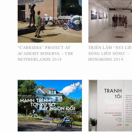
“CARRIERS” PROJECT AT
TRIỂN LÃM “NÚI LIỀ
ACADEMY MINERVA – THE
SÔNG LIỀN SÔNG” –
NEITHERLANDS 2019
HONGKONG 2019