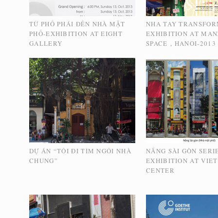
TỪ PHỐ PHÁI ĐẾN NHÀ MẶT
NHA TAY TRANSFOR
PHỐ-EXHIBITION AT EIGHT
EXHIBITION AT MAN
GALLERY
SPACE，HANOI-2013
DỰ ÁN “TÔI ĐI TÌM NGÔI NHÀ
NẮNG SÀI GÒN SERI
CHUNG”
EXHIBITION AT VIE
CENTER