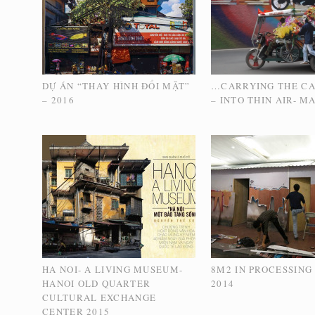
DỰ ÁN “THAY HÌNH ĐỔI MẶT”
…CARRYING THE C
– 2016
– INTO THIN AIR- M
HA NOI- A LIVING MUSEUM-
8M2 IN PROCESSING
HANOI OLD QUARTER
2014
CULTURAL EXCHANGE
CENTER 2015