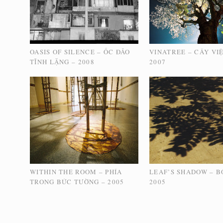
OASIS OF SILENCE – ỐC ĐẢO
VINATREE – CÂY VI
TĨNH LẶNG – 2008
2007
WITHIN THE ROOM – PHÍA
LEAF’S SHADOW – B
TRONG BỨC TƯỜNG – 2005
2005