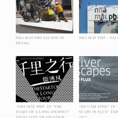
NHA MAT PHO SAI GON IN
NHÀ MẶT PHỐ – SÀI
DETAIL
“NHÀ MẶT PHỐ” IN “THE
“DỰ CẢM SÔNG” IN 
START OF A LONG JOURNEY”
SCAPE IN FLUX” EXH
EXCELLENT GRADUATION
2012