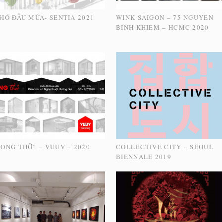
GIÓ ĐẦU MÙA- SENTIA 2021
WINK SAIGON – 75 NGUYEN
BINH KHIEM – HCMC 2020
“ỐNG THỞ” – VUUV – 2020
COLLECTIVE CITY – SEOUL
BIENNALE 2019