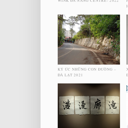
WINK ĐÀ NẴNG CENTRE- 2022
KÝ ỨC NHỮNG CON ĐƯỜNG –
ĐÀ LẠT 2021