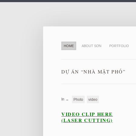
HOME
ABOUT SƠN
PORTFOLIO
DỰ ÁN “NHÀ MẶT PHỐ”
In →
Photo
video
VIDEO CLIP HERE
(LASER CUTTING)