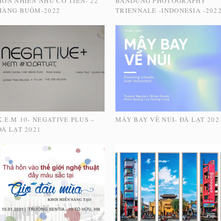
HỒN NHIÊN NHƯ CÔ TIÊN- 22
BANDUNG PHOTOGRAPHY
HÀNG BUỒM-2022
TRIENNALE -INDONESIA -202
X.E.M 10- NEGATIVE PLUS –
MÂY BAY VỀ NÚI- ĐÀ LẠT 202
ĐÀ LẠT 2021