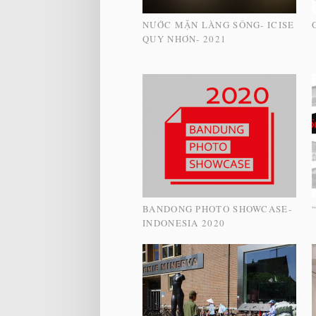
NƯỚC MẶN LÀNG SÔNG- ICISE
QUY NHƠN- 2021
BANDONG PHOTO SHOWCASE-
INDONESIA 2020