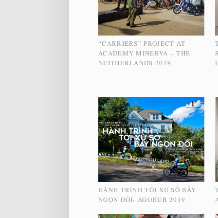
“CARRIERS” PROJECT AT
ACADEMY MINERVA – THE
NEITHERLANDS 2019
HÀNH TRÌNH TỚI XỨ SỞ BẢY
NGỌN ĐỒI- AGOHUB 2019