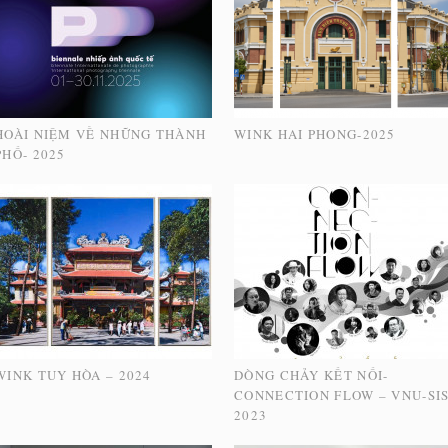
HOÀI NIỆM VỀ NHỮNG THÀNH
WINK HAI PHONG-2025
PHỐ- 2025
WINK TUY HÒA – 2024
DÒNG CHẢY KẾT NỐI-
CONNECTION FLOW – VNU-SI
2023