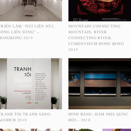
TRIỂN LÃM “NÚI LIỀN NÚI,
MOUNTAIN CONNECTING
SÔNG LIỀN SÔNG” –
MOUNTAIN, RIVER
HONGKONG 2019
CONNECTING RIVER-
LUMENVISUM HONG KONG
2019
TRANH TỐI TRANH SÁNG-
ĐÌNH BẢNG- HẦM NHÀ QUỐC
AGOHUB 2019
HỘI – 2018