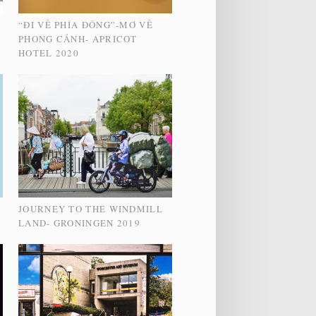
“ĐI VỀ PHÍA ĐÔNG”-MƠ VỀ
PHONG CẢNH- APRICOT
HOTEL 2020
JOURNEY TO THE WINDMILL
LAND- GRONINGEN 2019