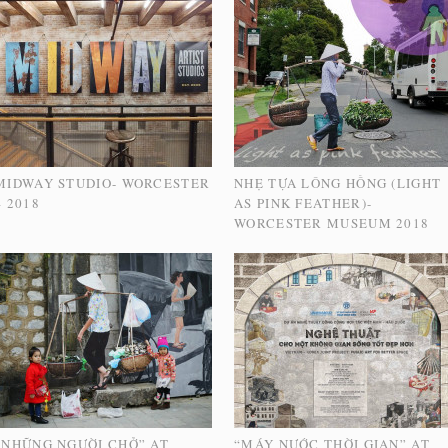
MIDWAY STUDIO- WORCESTER
NHẸ TỰA LÔNG HỒNG (LIGHT
– 2018
AS PINK FEATHER)-
WORCESTER MUSEUM 2018
“NHỮNG NGƯỜI CHỞ” AT
“MÁY NƯỚC THỜI GIAN” AT