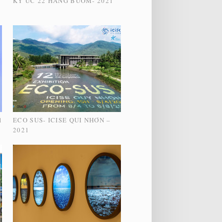
KÝ ỨC 22 HÀNG BUỒM- 2021
2
1
ECO SUS- ICISE QUI NHƠN –
2021