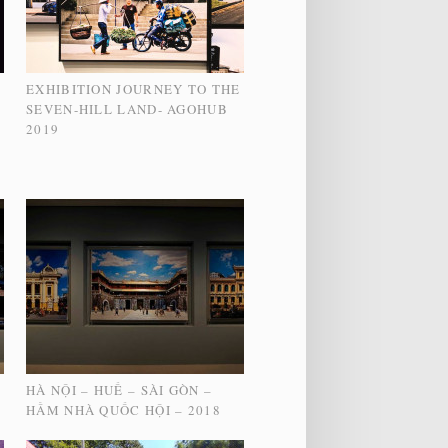
EXHIBITION JOURNEY TO THE
SEVEN-HILL LAND- AGOHUB
2019
HÀ NỘI – HUẾ – SÀI GÒN –
HẦM NHÀ QUỐC HỘI – 2018