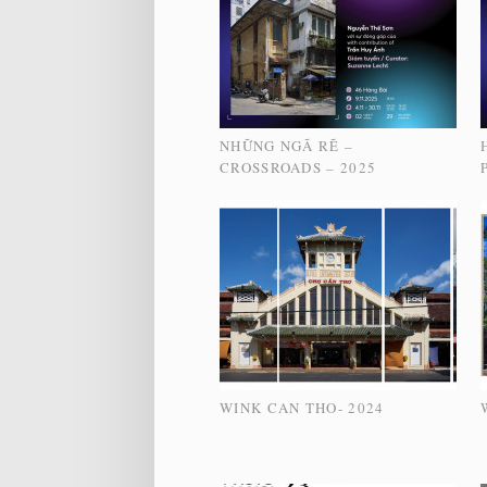
NHỮNG NGÃ RẼ –
CROSSROADS – 2025
WINK CAN THO- 2024