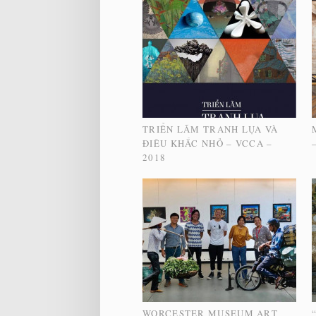
TRIỂN LÃM TRANH LỤA VÀ
ĐIÊU KHẮC NHỎ – VCCA –
2018
WORCESTER MUSEUM ART