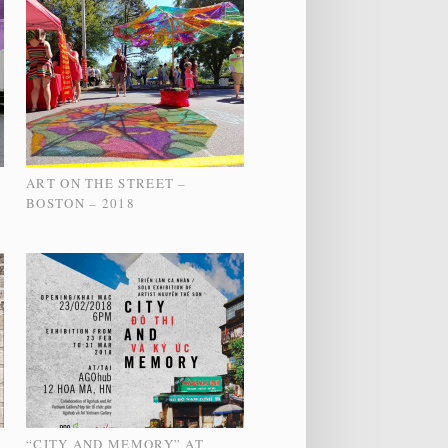
ART ON THE STREET –
BOSTON – 2018
“CITY AND MEMORY” AT